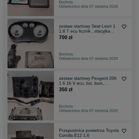
Bochnia
Odświeżono dnia 07 sierpnia 2026
zestaw startowy Seat Leon 1
1.8 T ecu licznik , stacyjka
263KM tunning
700 zł
Bochnia
Odświeżono dnia 07 sierpnia 2026
zestaw startowy Peugeot 206
1.6 16 V ecu, bsi, bsm,
stacyjka kluczyk
350 zł
Bochnia
Odświeżono dnia 07 sierpnia 2026
Przepustnica powietrza Toyota
Corolla E12 1,6