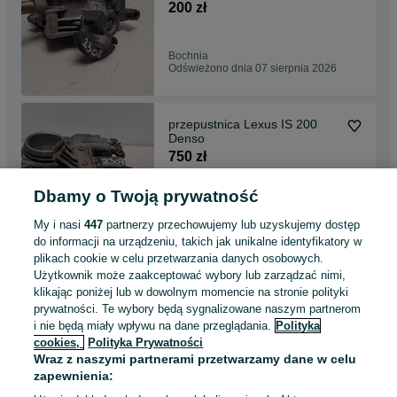
200 zł
Bochnia
Odświeżono dnia 07 sierpnia 2026
przepustnica Lexus IS 200
Denso
750 zł
Dbamy o Twoją prywatność
Bochnia
Odświeżono dnia 07 sierpnia 2026
My i nasi
447
partnerzy przechowujemy lub uzyskujemy dostęp
do informacji na urządzeniu, takich jak unikalne identyfikatory w
plikach cookie w celu przetwarzania danych osobowych.
Alternator 1,9 2,0 tdi passat
Użytkownik może zaakceptować wybory lub zarządzać nimi,
b6, golf v, leon 2, octavia 2
klikając poniżej lub w dowolnym momencie na stronie polityki
130 zł
prywatności. Te wybory będą sygnalizowane naszym partnerom
i nie będą miały wpływu na dane przeglądania.
Polityka
cookies,
Polityka Prywatności
Bochnia
Wraz z naszymi partnerami przetwarzamy dane w celu
Odświeżono dnia 07 sierpnia 2026
zapewnienia: