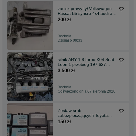
zacisk prawy tył Volkswagen
Passat B5 syncro 4x4 audi a6
c5 allroad
200 zł
Bochnia
Dzisiaj o 09:33
silnik ARY 1.8 turbo K04 Seat
Leon 1 przebieg 197 627
kilometrów
3 500 zł
Bochnia
Odświeżono dnia 07 sierpnia 2026
Zestaw śrub
zabezpieczających Toyota
Oryginal
150 zł