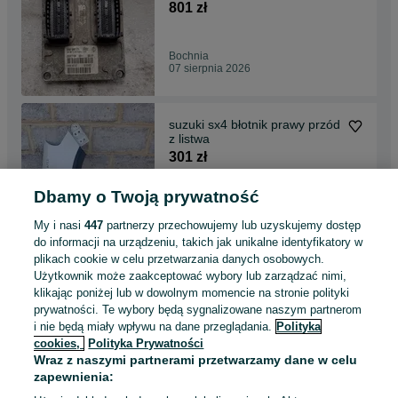
55187475
801 zł
Bochnia
07 sierpnia 2026
suzuki sx4 błotnik prawy przód
z listwa
301 zł
Dbamy o Twoją prywatność
Bochnia
07 sierpnia 2026
My i nasi
447
partnerzy przechowujemy lub uzyskujemy dostęp
do informacji na urządzeniu, takich jak unikalne identyfikatory w
plikach cookie w celu przetwarzania danych osobowych.
zderzak tył góra toyota yaris i
Użytkownik może zaakceptować wybory lub zarządzać nimi,
lift 03-05 8p4
klikając poniżej lub w dowolnym momencie na stronie polityki
136 zł
prywatności. Te wybory będą sygnalizowane naszym partnerom
i nie będą miały wpływu na dane przeglądania.
Polityka
cookies,
Polityka Prywatności
Bochnia
Wraz z naszymi partnerami przetwarzamy dane w celu
07 sierpnia 2026
zapewnienia: