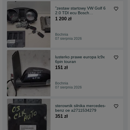
"zestaw startowy VW Golf 6
2.0 TDI ecu Bosch
03l906019CM, licznik
1 200 zł
5K0920970Q stacyjka z 3
kluczykami 1K0953527C,
moduł komfortu USA
Bochnia
1K0937087g"
07 sierpnia 2026
lusterko prawe europa lc9x
6pin touran
151 zł
Bochnia
07 sierpnia 2026
sterownik silnika mercedes-
benz oe a2711534279
351 zł