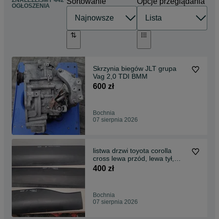
Sortowanie
Opcje przeglądania
OGŁOSZENIA
Skrzynia biegów JLT grupa
Vag 2,0 TDI BMM
600 zł
Bochnia
07 sierpnia 2026
listwa drzwi toyota corolla
cross lewa przód, lewa tył,
prawa przód
400 zł
Bochnia
07 sierpnia 2026